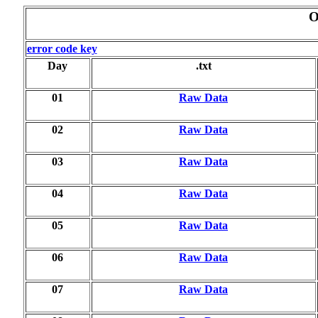
O
error code key
Day
.txt
01
Raw Data
02
Raw Data
03
Raw Data
04
Raw Data
05
Raw Data
06
Raw Data
07
Raw Data