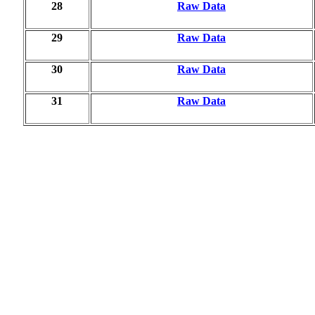
28
Raw Data
29
Raw Data
30
Raw Data
31
Raw Data