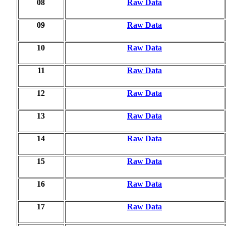
08
Raw Data
09
Raw Data
10
Raw Data
11
Raw Data
12
Raw Data
13
Raw Data
14
Raw Data
15
Raw Data
16
Raw Data
17
Raw Data