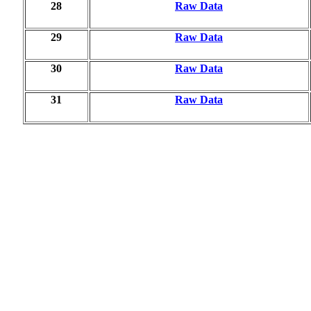
28
Raw Data
29
Raw Data
30
Raw Data
31
Raw Data