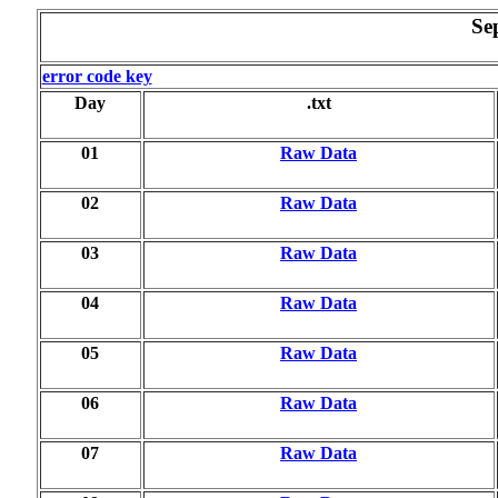
Se
error code key
Day
.txt
01
Raw Data
02
Raw Data
03
Raw Data
04
Raw Data
05
Raw Data
06
Raw Data
07
Raw Data