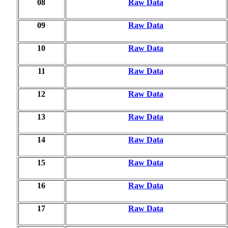
08
Raw Data
09
Raw Data
10
Raw Data
11
Raw Data
12
Raw Data
13
Raw Data
14
Raw Data
15
Raw Data
16
Raw Data
17
Raw Data