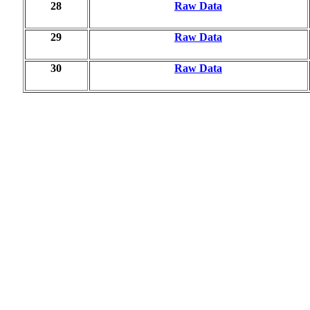
28
Raw Data
29
Raw Data
30
Raw Data